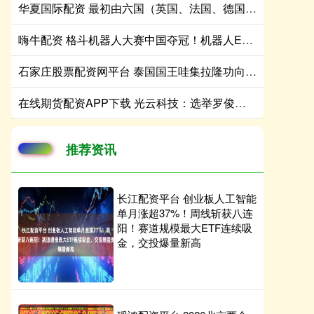
华夏国际配资 最初由六国（英国、法国、德国、意大利、荷兰、日本）领头，现在发展到2
嗨牛配资 格斗机器人大赛中国夺冠！机器人ETF（159770）规模冲百亿！单日成交额超3亿元，居深市同标的第一
石家庄股票配资网平台 泰国国王哇集拉隆功向人民英雄纪念碑敬献花圈
在线期货配资APP下载 光云科技：选举罗俊峰为第四届董事会职工代表董事
推荐资讯
长江配资平台 创业板人工智能
单月涨超37%！周线斩获八连
阳！赛道规模最大ETF连续吸
金，交投爆量新高