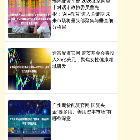
瑶鸿配资平台 2026北京两会
丨对话市政协委员曹先
彬：“AI+教育”进入关键期 未
来市场将呈头部聚集与垂直细
分格局
造富配资官网 盖茨基金会将投
入25亿美元，聚焦女性健康领
域研发
广州期货配资官网 国资央
企“要多用、善用资本市场”有
哪些深意