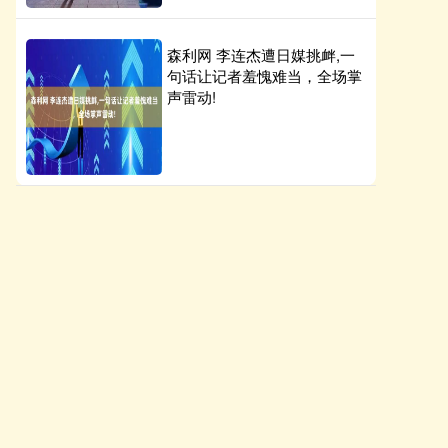
森利网 李连杰遭日媒挑衅,一
句话让记者羞愧难当，全场掌
声雷动!