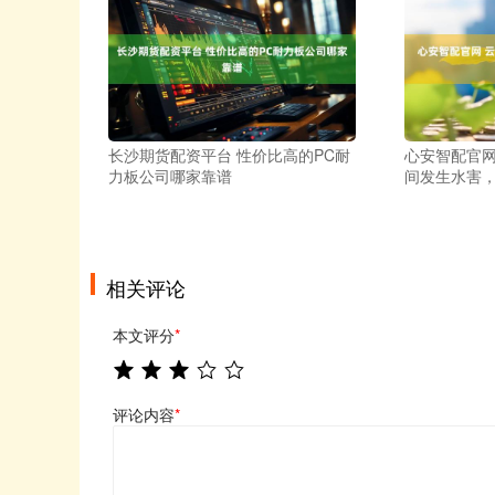
长沙期货配资平台 性价比高的PC耐
心安智配官网
力板公司哪家靠谱
间发生水害
相关评论
本文评分
*
评论内容
*