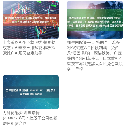
申宝策略APP下载 灵均投资蔡
抓牛网配资平台 特朗普：准备
枚杰：AI垂类应用赋能 积极探
对俄实施第二阶段制裁；受台
索推广AI居民健康助手
风“塔巴”影响，深湛铁路、广茂
铁路全部列车停运；日本首相石
破茂宣布决定辞去自民党总裁职
务｜早报
万师傅配资 深圳瑞捷
(300977.SZ)：控股子公司签署
房屋租赁合同