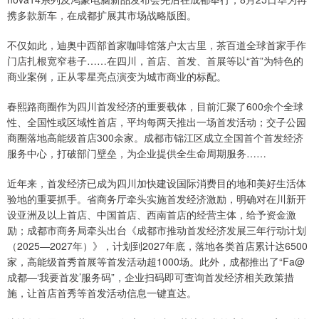
携多款新车，在成都扩展其市场战略版图。
不仅如此，迪奥中西部首家咖啡馆落户太古里，茶百道全球首家手作
门店扎根宽窄巷子……在四川，首店、首发、首展等以“首”为特色的
商业案例，正从零星亮点演变为城市商业的标配。
春熙路商圈作为四川首发经济的重要载体，目前汇聚了600余个全球
性、全国性或区域性首店，平均每两天推出一场首发活动；交子公园
商圈落地高能级首店300余家。成都市锦江区成立全国首个首发经济
服务中心，打破部门壁垒，为企业提供全生命周期服务……
近年来，首发经济已成为四川加快建设国际消费目的地和美好生活体
验地的重要抓手。省商务厅牵头实施首发经济激励，明确对在川新开
设亚洲及以上首店、中国首店、西南首店的经营主体，给予资金激
励；成都市商务局牵头出台《成都市推动首发经济发展三年行动计划
（2025—2027年）》，计划到2027年底，落地各类首店累计达6500
家，高能级首秀首展等首发活动超1000场。此外，成都推出了“Fa@
成都—‘我要首发’服务码”，企业扫码即可查询首发经济相关政策措
施，让首店首秀等首发活动信息一键直达。