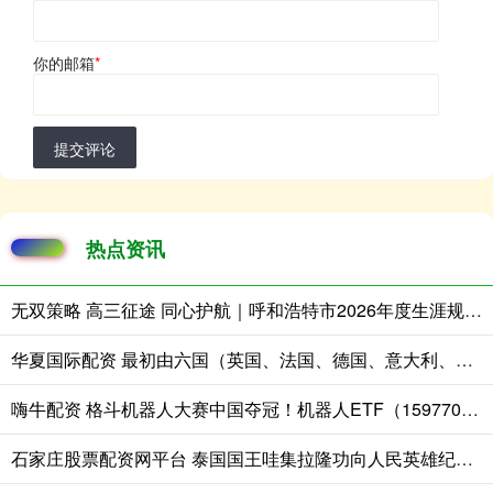
你的邮箱
*
提交评论
热点资讯
无双策略 高三征途 同心护航｜呼和浩特市2026年度生涯规划季正式启动！首场赋能讲座走进呼市二中
华夏国际配资 最初由六国（英国、法国、德国、意大利、荷兰、日本）领头，现在发展到2
嗨牛配资 格斗机器人大赛中国夺冠！机器人ETF（159770）规模冲百亿！单日成交额超3亿元，居深市同标的第一
石家庄股票配资网平台 泰国国王哇集拉隆功向人民英雄纪念碑敬献花圈