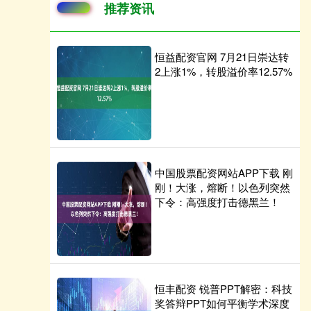
推荐资讯
恒益配资官网 7月21日崇达转
2上涨1%，转股溢价率12.57%
中国股票配资网站APP下载 刚
刚！大涨，熔断！以色列突然
下令：高强度打击德黑兰！
恒丰配资 锐普PPT解密：科技
奖答辩PPT如何平衡学术深度