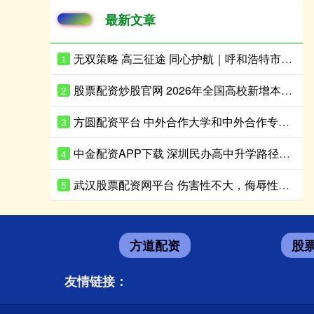
最新文章
无双策略 高三征途 同心护航｜呼和浩特市2026年度生涯规划季正式启动！首场赋能讲座走进呼市二中
1
股票配资炒股官网 2026年全国高校新增本科专业38个，高考志愿怎么填？
2
方圆配资平台 中外合作大学和中外合作专业，到底有何不同？
3
中金配资APP下载 深圳民办高中升学路径解析：普高、艺考、国际方向怎么选？
4
武汉股票配资网平台 伤害性不大，侮辱性极强！ 伊朗革命卫队：第82 空降师和第1装甲师，
5
方道配资
股
友情链接：