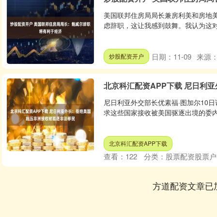
美国联邦住房局局长兼房利美和房地美
虑辞职，这让我感到鼓舞。我认为这对美
日期：11-09
来源
炒股配资开户
北京科汇配资APP下载 尼日利
尼日利亚外交部长优素福·图加尔10
求这些国家接收被美国驱逐出境的委内瑞
北京科汇配资APP下载
查看：
122
分类：
股票配资股票户
方道配资文章已