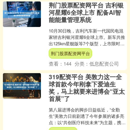
荆门股票配资网平台 吉利银
河星耀6全球上市 配备AI智
能能量管理系统
10月30日晚，吉利汽车新一代国民电混
家轿吉利银河星耀6全球上市。新车共推
出125km星舰版等7个版型，上市限时指
导价为6.88万-9.98万元。 作为吉利银
荆门股票配资网平台
河....
查看：
144
分类：
低息配资公司
319配资平台 美敦力这一全
球首款今年刚拿下爱迪生
奖，马上就要来进博会“亚太
首展”了
第八届进博会的脚步日益临近，“全勤
生”美敦力日前剧透了今年参展的诸多亮
点：以“共创医疗科技未来”为主题，携百
余款创新医疗科技产品及解决方案亮