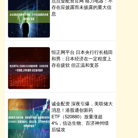
点点金配资官网 格力电器：不
存在应披露而未披露的重大信
息
恒正网平台 日本央行行长植田
和男：日本经济在一定程度上
存在疲软 但正温和复苏
诚金配资 深夜引爆，美联储大
消息！港股通创新药
ETF（520880）放量涨超
4%，信达生物、百济神州绩
后猛攻