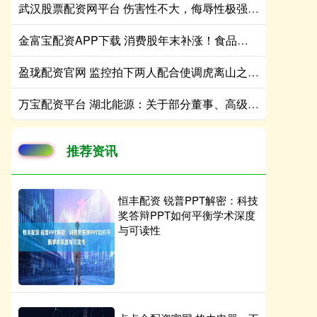
武汉股票配资网平台 伤害性不大，侮辱性极强！ 伊朗革命卫队：第82 空降师和第1装甲师，
金富宝配资APP下载 消费股年末补涨！食品饮料ETF天弘（159736）昨日成交额近2500万元，农业ETF天弘（512620）近5日累计“吸金”超3100万元
盈珑配资官网 监控拍下两人配合使调虎离山之计 一人引开店主，另一人趁机拿烟
万宝配资平台 湖北能源：关于部分董事、高级管理人员增持公司股份的公告
推荐资讯
恒丰配资 锐普PPT解密：科技
奖答辩PPT如何平衡学术深度
与可读性