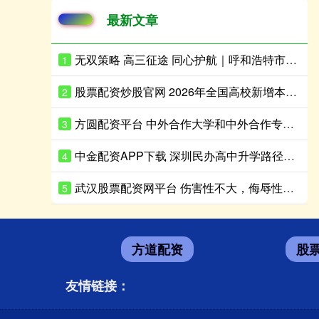
最新文章
无双策略 高三征途 同心护航｜呼和浩特市2026年度生涯规划季正式启动！首场赋能讲座走进呼市二中
1
股票配资炒股官网 2026年全国高校新增本科专业38个，高考志愿怎么填？
2
方圆配资平台 中外合作大学和中外合作专业，到底有何不同？
3
中金配资APP下载 深圳民办高中升学路径解析：普高、艺考、国际方向怎么选？
4
武汉股票配资网平台 伤害性不大，侮辱性极强！ 伊朗革命卫队：第82 空降师和第1装甲师，
5
方道配资
股
友情链接：