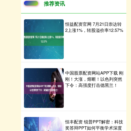
推荐资讯
恒益配资官网 7月21日崇达转
2上涨1%，转股溢价率12.57%
中国股票配资网站APP下载 刚
刚！大涨，熔断！以色列突然
下令：高强度打击德黑兰！
恒丰配资 锐普PPT解密：科技
奖答辩PPT如何平衡学术深度