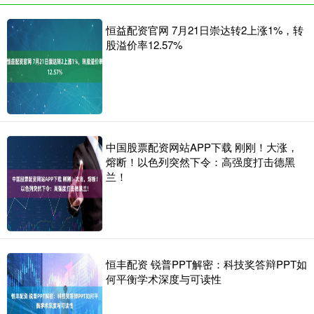
恒益配资官网 7月21日崇达转2上涨1%，转
股溢价率12.57%
中国股票配资网站APP下载 刚刚！大涨，
熔断！以色列突然下令：高强度打击德黑
兰！
恒丰配资 锐普PPT解密：科技奖答辩PPT如
何平衡学术深度与可读性