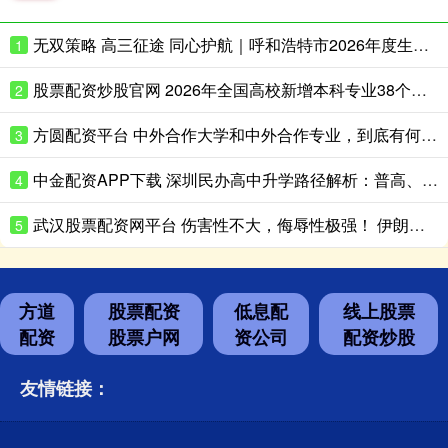
无双策略 高三征途 同心护航｜呼和浩特市2026年度生涯规划季正式启动！首场赋能讲座走进呼市二中
1
股票配资炒股官网 2026年全国高校新增本科专业38个，高考志愿怎么填？
2
方圆配资平台 中外合作大学和中外合作专业，到底有何不同？
3
中金配资APP下载 深圳民办高中升学路径解析：普高、艺考、国际方向怎么选？
4
武汉股票配资网平台 伤害性不大，侮辱性极强！ 伊朗革命卫队：第82 空降师和第1装甲师，
5
方道
股票配资
低息配
线上股票
配资
股票户网
资公司
配资炒股
友情链接：