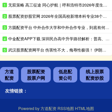
无双策略 高三征途 同心护航｜呼和浩特市2026年度生涯规划季正式启动！首场赋能讲座走进呼市二中
1
股票配资炒股官网 2026年全国高校新增本科专业38个，高考志愿怎么填？
2
方圆配资平台 中外合作大学和中外合作专业，到底有何不同？
3
中金配资APP下载 深圳民办高中升学路径解析：普高、艺考、国际方向怎么选？
4
武汉股票配资网平台 伤害性不大，侮辱性极强！ 伊朗革命卫队：第82 空降师和第1装甲师，
5
方道
股票配资
低息配
线上股票
配资
股票户网
资公司
配资炒股
友情链接：
Powered by
方道配资
RSS地图
HTML地图